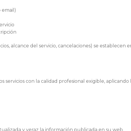
 email)
ervicio
cripción
ecios, alcance del servicio, cancelaciones) se establecen
servicios con la calidad profesional exigible, aplicand
alizada y veraz la información publicada en su web.