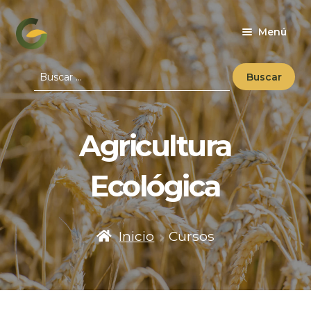
Ir
Ir
Menú
a
al
la
contenido
Buscar:
navegación
Agricultura
Ecológica
Inicio
Cursos